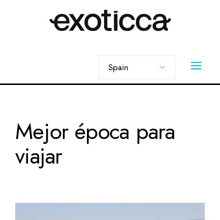
Skip
to
the
content
Elegir
un
idioma
Mejor época para
viajar