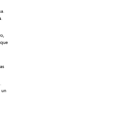
sa.
s
.
to,
 que
las
.
e un