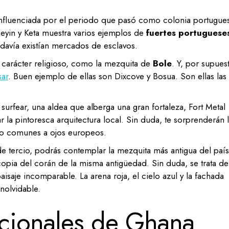
 influenciada por el periodo que pasó como colonia portugue
yin y Keta muestra varios ejemplos de
fuertes portuguese
davía existían mercados de esclavos.
arácter religioso, como la mezquita de
Bole
. Y, por supues
sar
. Buen ejemplo de ellas son Dixcove y Bosua. Son ellas las
urfear, una aldea que alberga una gran fortaleza, Fort Metal
 la pintoresca arquitectura local. Sin duda, te sorprenderán 
co comunes a ojos europeos.
 tercio, podrás contemplar la mezquita más antigua del país
 copia del corán de la misma antigüedad. Sin duda, se trata d
saje incomparable. La arena roja, el cielo azul y la fachada
nolvidable.
cionales de Ghana