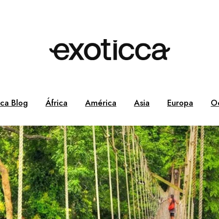
cca Blog
África
América
Asia
Europa
O