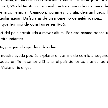
e Ghana, el país de los contrastes. Cuenta con el
lago artific
un 3,5% del territorio nacional. Se trata pues de una masa d
na contemplar. Cuando programes tu visita, deja un hueco l
quilas aguas. Disfrutarás de un momento de auténtica paz.
,
que terminó de construirse en 1965.
dad del país construida a mayor altura. Por eso mismo posee 
s circundantes.
te, porque el viaje dura dos días.
 nuestra ayuda podrás explorar el continente con total seguri
aculares. Te llevamos a Ghana, el país de los contrastes, per
Victoria, tú eliges.