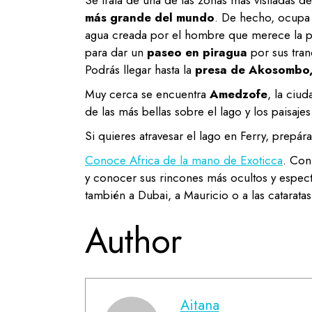
Se trata de una de las zonas más visitadas d
más grande del mundo
. De hecho, ocupa 
agua creada por el hombre que merece la pe
para dar un
paseo en piragua
por sus tran
Podrás llegar hasta la
presa de Akosombo
Muy cerca se encuentra
Amedzofe
, la ciu
de las más bellas sobre el lago y los paisaje
Si quieres atravesar el lago en Ferry, prepára
Conoce Africa de la mano de Exoticca
. Con
y conocer sus rincones más ocultos y espect
también a Dubai, a Mauricio o a las cataratas 
Author
Aitana