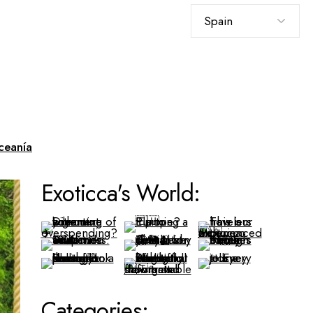
Elegir
un
idioma
ceanía
Exoticca's World:
Categories: