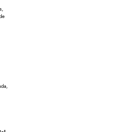
s,
 de
.
uda,