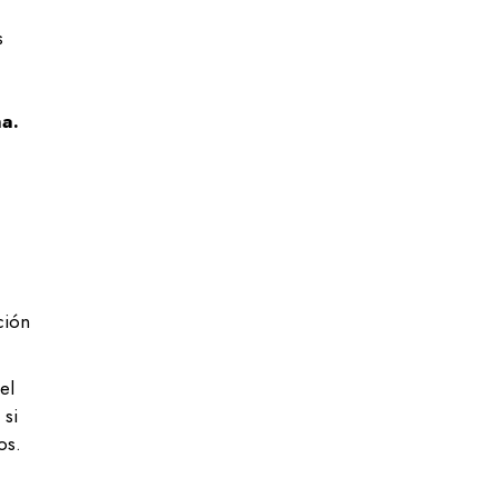
s
a.
s
ción
el
 si
os.