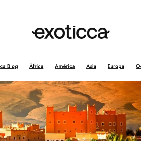
cca Blog
África
América
Asia
Europa
O