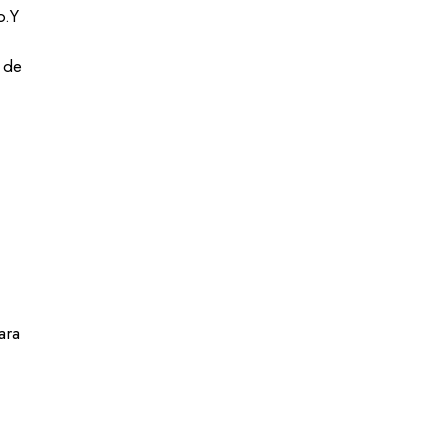
o.Y
s de
ara