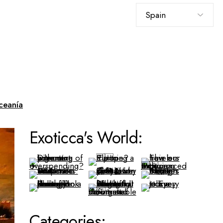
Elegir
un
idioma
ceanía
Exoticca's World:
Categories: