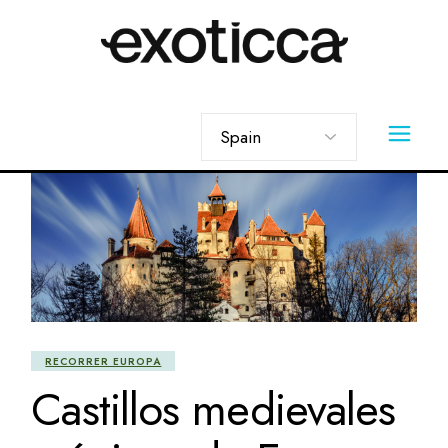
Skip
to
the
content
Elegir
un
idioma
RECORRER EUROPA
Castillos medievales