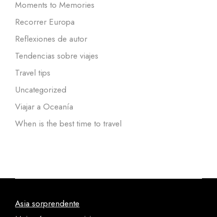
Moments to Memories
Recorrer Europa
Reflexiones de autor
Tendencias sobre viajes
Travel tips
Uncategorized
Viajar a Oceanía
When is the best time to travel
Asia sorprendente