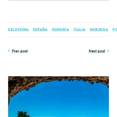
ESLOVENIA
ESPAÑA
HUNGRÍA
ITALIA
NORUEGA
P
Prev post
Next post