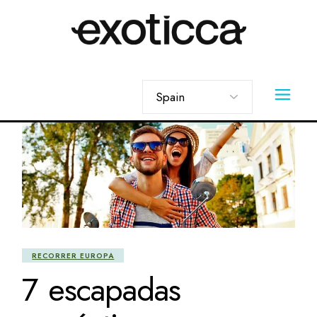
Skip
to
the
content
Elegir
un
idioma
RECORRER EUROPA
7 escapadas