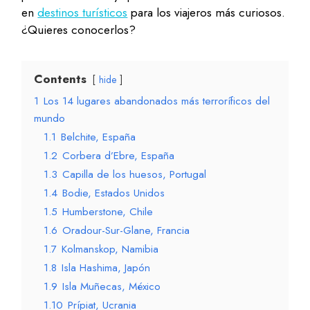
en
destinos turísticos
para los viajeros más curiosos.
¿Quieres conocerlos?
Contents
hide
1
Los 14 lugares abandonados más terroríficos del
mundo
1.1
Belchite, España
1.2
Corbera d’Ebre, España
1.3
Capilla de los huesos, Portugal
1.4
Bodie, Estados Unidos
1.5
Humberstone, Chile
1.6
Oradour-Sur-Glane, Francia
1.7
Kolmanskop, Namibia
1.8
Isla Hashima, Japón
1.9
Isla Muñecas, México
1.10
Prípiat, Ucrania