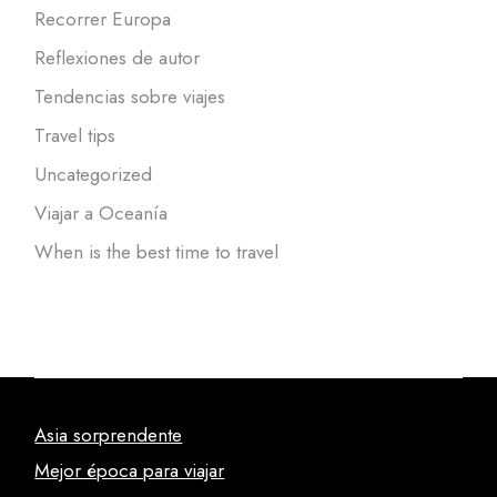
Recorrer Europa
Reflexiones de autor
Tendencias sobre viajes
Travel tips
Uncategorized
Viajar a Oceanía
When is the best time to travel
Asia sorprendente
Mejor época para viajar