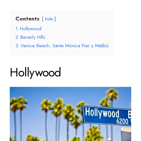
Contents
hide
1
Hollywood
2
Beverly Hills
3
Venice Beach, Santa Mónica Pier y Malibú
Hollywood