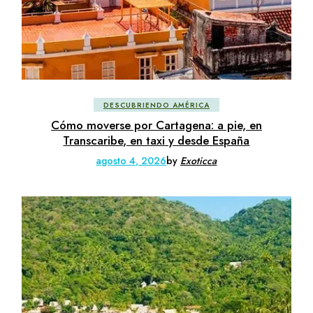
DESCUBRIENDO AMÉRICA
Cómo moverse por Cartagena: a pie, en
Transcaribe, en taxi y desde España
agosto 4, 2026
by
Exoticca