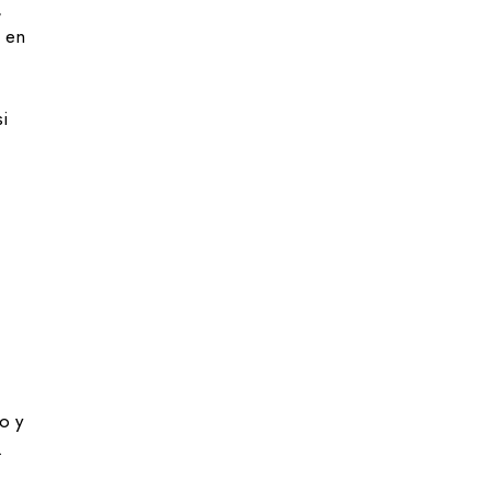
,
o en
i
o y
.