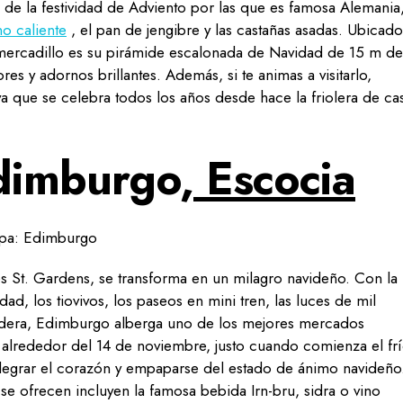
as de la festividad de Adviento por las que es famosa Alemania
no caliente
, el pan de jengibre y las castañas asadas. Ubicad
e mercadillo es su pirámide escalonada de Navidad de 15 m de
es y adornos brillantes. Además, si te animas a visitarlo,
ya que se celebra todos los años desde hace la friolera de cas
dimburgo,
Escocia
es St. Gardens, se transforma en un milagro navideño. Con la
ad, los tiovivos, los paseos en mini tren, las luces de mil
madera, Edimburgo alberga uno de los mejores mercados
alrededor del 14 de noviembre, justo cuando comienza el frí
 alegrar el corazón y empaparse del estado de ánimo navideño
 se ofrecen incluyen la famosa bebida Irn-bru, sidra o vino