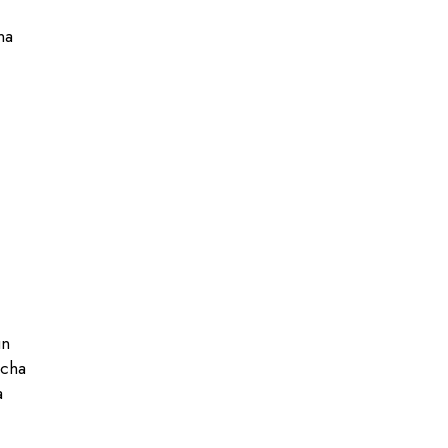
na
un
ucha
a