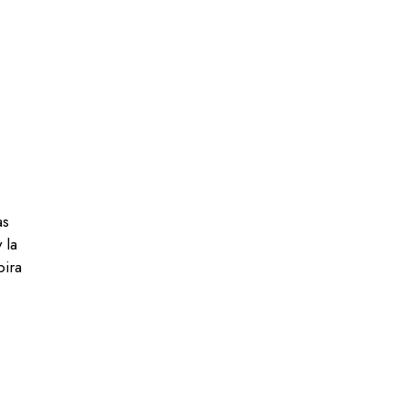
as
 la
pira