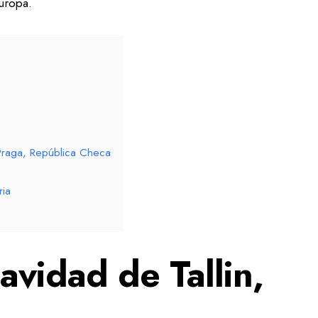
uropa.
Praga, República Checa
ria
vidad de Tallin,