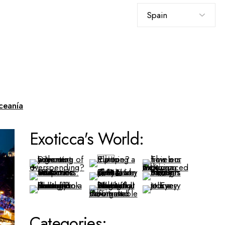
Elegir
un
idioma
ceanía
Exoticca's World:
Categories: