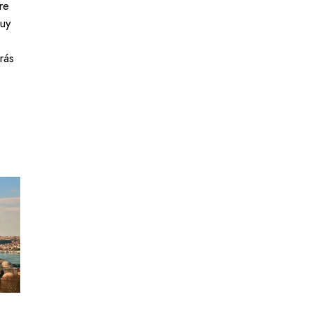
re
uy
rás