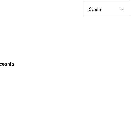
Elegir
un
idioma
ceanía