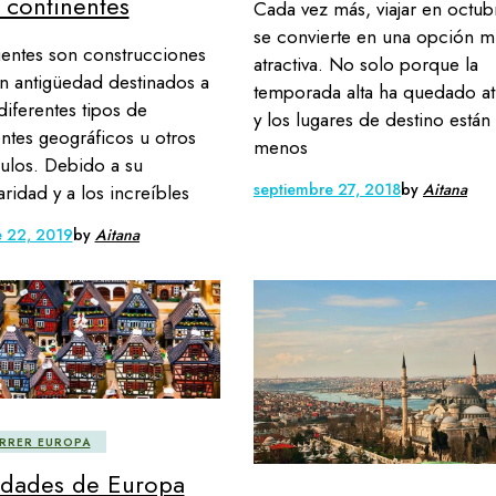
5 continentes
Cada vez más, viajar en octub
se convierte en una opción m
entes son construcciones
atractiva. No solo porque la
n antigüedad destinados a
temporada alta ha quedado at
 diferentes tipos de
y los lugares de destino están
ntes geográficos u otros
menos
ulos. Debido a su
septiembre 27, 2018
by
Aitana
aridad y a los increíbles
e 22, 2019
by
Aitana
RRER EUROPA
udades de Europa