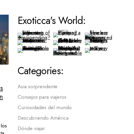
Exoticca's World:
Categories:
s
Asia sorprendente
en
Consejos para viajeros
Curiosidades del mundo
Descubriendo América
 los
Dónde viajar
ta