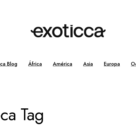
cca Blog
África
América
Asia
Europa
O
ca Tag