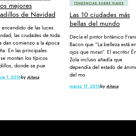
los mejores
TENDENCIAS SOBRE VIAJES
adillos de Navidad
Las 10 ciudades más
bellas del mundo
 encendido de las luces
idad, las ciudades de toda
Decía el pintor británico Fran
a dan comienzo a la época
Bacon que “La belleza está en
ña. En las principales
ojos que miran”. El escritor É
 se montan los típicos
Zola incluso añadía que
illos, donde se pue
dependía del estado de ánim
del mo
re 1, 2016
by
Aitana
marzo 17, 2016
by
Aitana