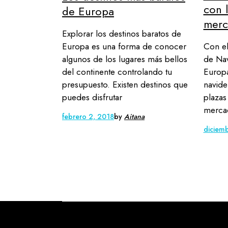
con 
de Europa
merc
Explorar los destinos baratos de
Con el
Europa es una forma de conocer
de Nav
algunos de los lugares más bellos
Europ
del continente controlando tu
navide
presupuesto. Existen destinos que
plazas
puedes disfrutar
mercad
febrero 2, 2018
by
Aitana
diciemb