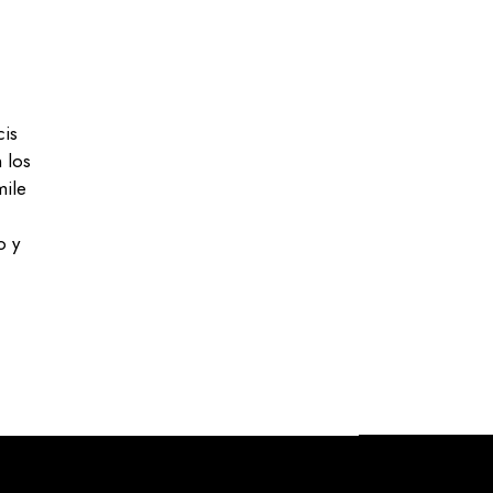
cis
 los
mile
o y