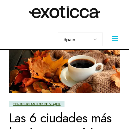
Skip
to
the
content
Elegir
un
idioma
TENDENCIAS SOBRE VIAJES
Las 6 ciudades más