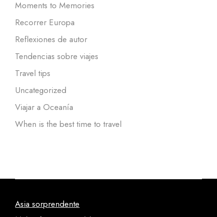
Moments to Memories
Recorrer Europa
Reflexiones de autor
Tendencias sobre viajes
Travel tips
Uncategorized
Viajar a Oceanía
When is the best time to travel
Asia sorprendente