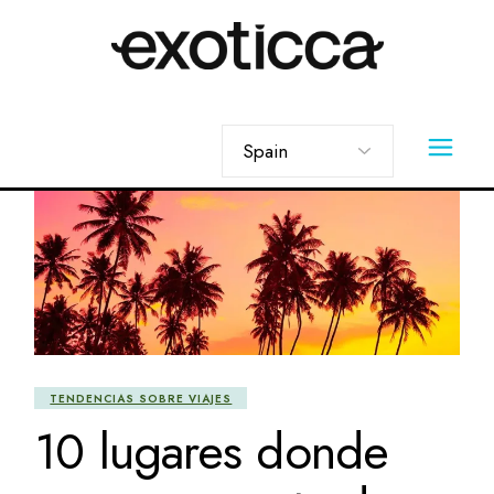
Skip
to
the
content
Elegir
un
idioma
TENDENCIAS SOBRE VIAJES
10 lugares donde