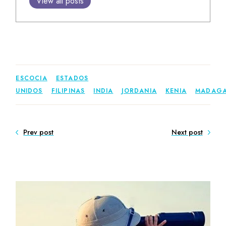
View all posts
ESCOCIA
ESTADOS
UNIDOS
FILIPINAS
INDIA
JORDANIA
KENIA
MADAG
Prev post
Next post