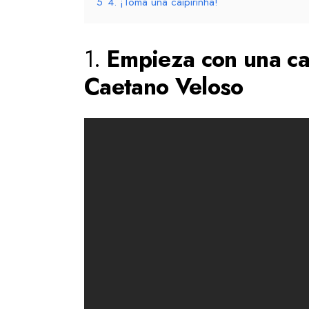
5
4. ¡Toma una caipirinha!
1.
Empieza con una c
Caetano Veloso