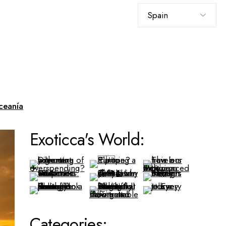
Elegir
un
idioma
ceanía
Exoticca's World:
Categories: