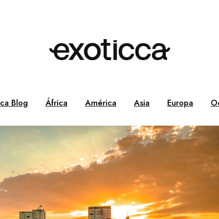
cca Blog
África
América
Asia
Europa
O