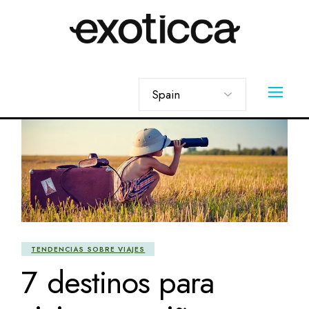
Skip
to
the
content
Elegir
un
idioma
TENDENCIAS SOBRE VIAJES
7 destinos para