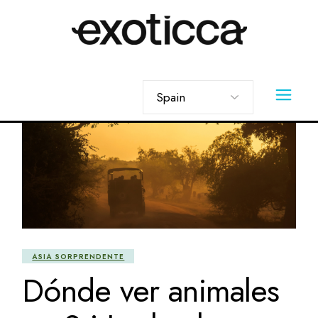
Skip
to
the
content
Elegir
un
idioma
ASIA SORPRENDENTE
Dónde ver animales