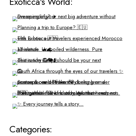
Exoticca's World:
Categories: