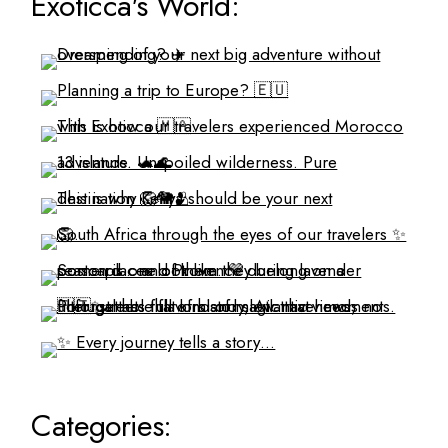
Exoticca's World:
Categories: