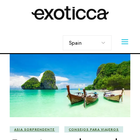
Skip
to
the
content
Elegir
un
idioma
ASIA SORPRENDENTE
CONSEJOS PARA VIAJEROS