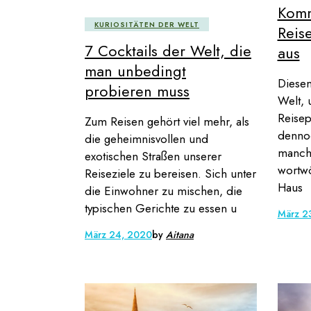
Komm
KURIOSITÄTEN DER WELT
Reis
7 Cocktails der Welt, die
aus
man unbedingt
Diesen
probieren muss
Welt, 
Reisep
Zum Reisen gehört viel mehr, als
dennoc
die geheimnisvollen und
manche
exotischen Straßen unserer
wortwö
Reiseziele zu bereisen. Sich unter
Haus
die Einwohner zu mischen, die
typischen Gerichte zu essen u
März 2
März 24, 2020
by
Aitana