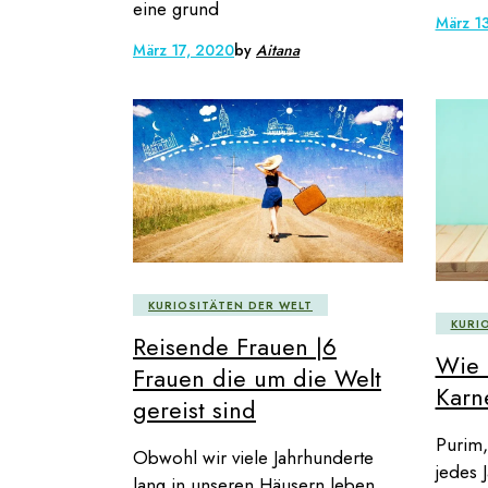
eine grund
März 1
März 17, 2020
by
Aitana
KURIOSITÄTEN DER WELT
KURI
Reisende Frauen |6
Wie 
Frauen die um die Welt
Karn
gereist sind
Purim,
Obwohl wir viele Jahrhunderte
jedes 
lang in unseren Häusern leben