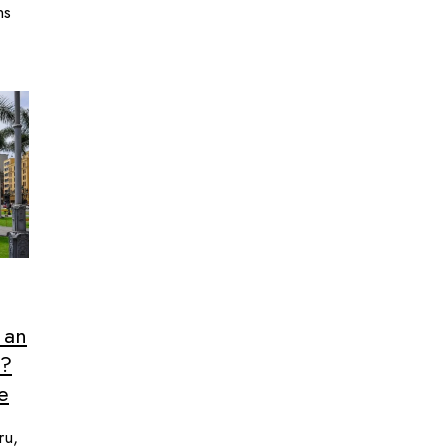
ns
 an
n?
e
ru,