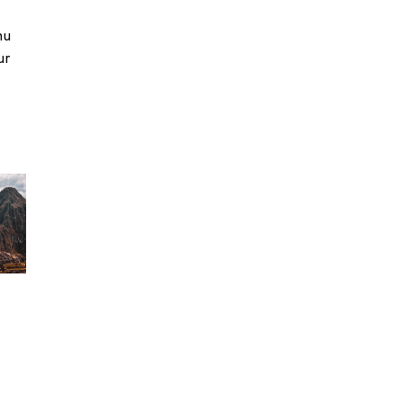
hu
ur