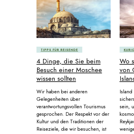
TIPPS FÜR REISENDE
KURI
4 Dinge, die Sie beim
Wo s
Besuch einer Moschee
von 
wissen sollten
Islan
Wir haben bei anderen
Island
Gelegenheiten über
sicher
verantwortungsvollen Tourismus
sein, 
gesprochen. Der Respekt vor der
kosmop
Kultur und den Traditionen der
Reykjav
Reiseziele, die wir besuchen, ist
wenige