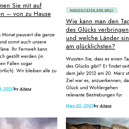
en Sie mit auf
KURIOSITÄTEN DER WELT
en – von zu Hause
Wie kann man den Ta
des Glücks verbringen
 Monat pausiert die ganze
und welche Länder si
und somit auch unsere
am glücklichsten?
läne. Ihr Fernweh kann
h gestillt werden (in
Wussten Sie, dass es einen Ta
n Fällen sogar
des Glücks gibt? Er findet seit
rtlich). Wir bleiben alle zu
dem Jahr 2012 am 20. März sta
Ziel war es, anzuerkennen, da
Glück und Wohlergehen
3, 2020
by
Aitana
relevante Bestrebungen für
März 20, 2020
by
Aitana