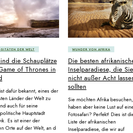
OSITÄTEN DER WELT
WUNDER VON AFRIKA
ind die Schauplätze
Die besten afrikanisch
Game of Thrones in
Inselparadiese, die Si
d
nicht außer Acht lasse
sollten
 ist dafür bekannt, eines der
sten Länder der Welt zu
Sie möchten Afrika besuchen,
und auch für seine
haben aber keine Lust auf ein
olitische Hauptstadt
Fotosafari? Perfekt! Dies ist di
ik. Es ist einer der
Liste der afrikanischen
n Orte auf der Welt, an d
Inselparadiese, die wir auf