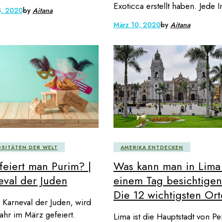
Exoticca erstellt haben. Jede I
3, 2020
by
Aitana
März 10, 2020
by
Aitana
OSITÄTEN DER WELT
AMERIKA ENTDECKEN
feiert man Purim? |
Was kann man in Lima
eval der Juden
einem Tag besichtige
Die 12 wichtigsten Ort
 Karneval der Juden, wird
Jahr im März gefeiert.
Lima ist die Hauptstadt von Pe