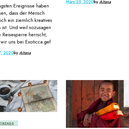
März 25, 2020
by
Aitana
ngsten Ereignisse haben
sen, dass der Mensch
lich ein ziemlich kreatives
ist. Und weil sozusagen
 Reisesperre herrscht,
wir uns bei Exoticca gef
7, 2020
by
Aitana
ETRENDS