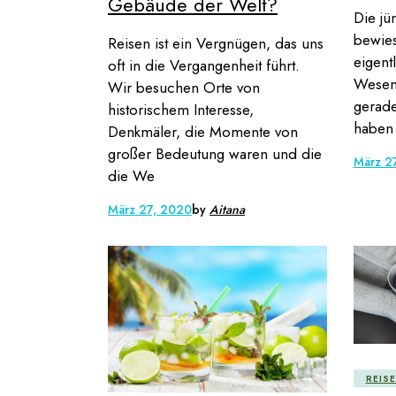
Gebäude der Welt?
Die jü
bewie
Reisen ist ein Vergnügen, das uns
eigent
oft in die Vergangenheit führt.
Wesen 
Wir besuchen Orte von
gerade
historischem Interesse,
haben 
Denkmäler, die Momente von
großer Bedeutung waren und die
März 2
die We
März 27, 2020
by
Aitana
REIS