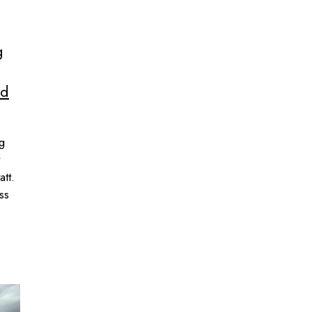
g
nd
g
tt.
ss