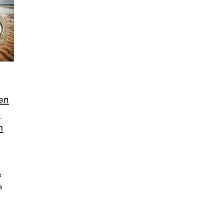
en
e
n
e
e