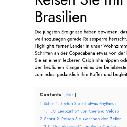
Brasilien
Die jüngsten Ereignisse haben bewiesen, das
weil sozusagen gerade Reisesperre herrscht,
Highlights ferner Länder in unser Wohnzim
Schritten an der Copacabana etwas von der b
Sie an einem leckeren Caipirinha nippen od
den lieblichen Klängen eines der beliebtest
zumindest gedanklich Ihre Koffer und begleit
Contents
hide
1
Schritt 1: Starten Sie mit etwas Rhythmus
1.1
„O Leãozinho“ von Caetano Veloso
2
Schritt 2: Reisen Sie zwischen den Zeilen
2.1
„Der Alchemist“ von Paulo Coelho