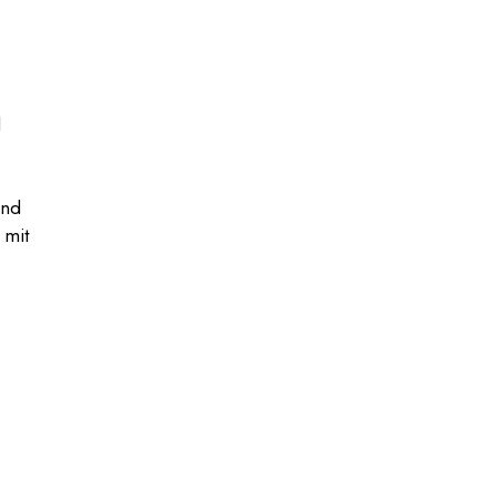
d
end
 mit