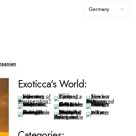
Sprache
auswählen
eanien
Exoticca's World:
Categories: