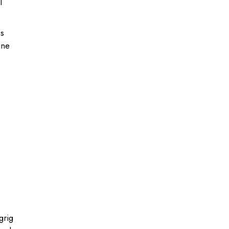
l
os
ine
grig