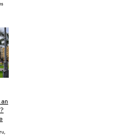
ns
 an
n?
e
ru,