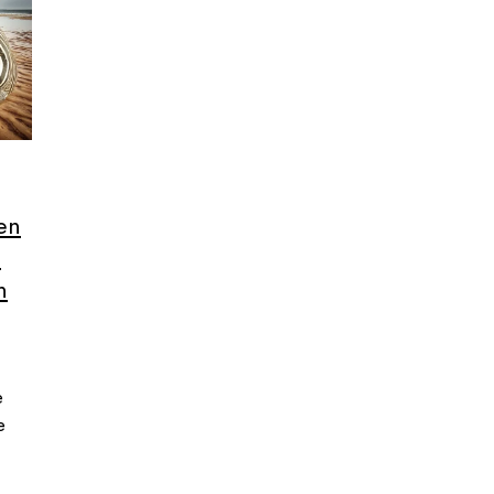
en
e
n
e
e