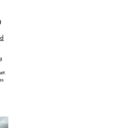
g
nd
g
tt.
ss