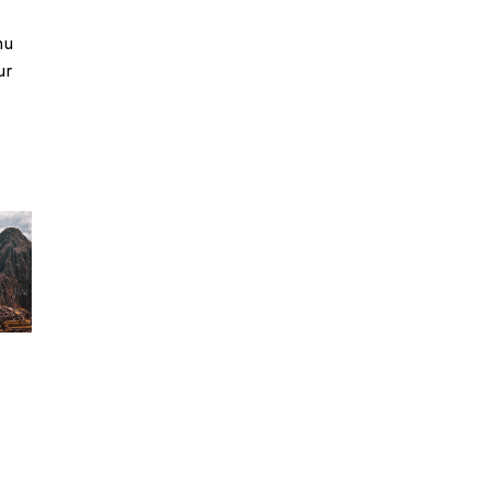
hu
ur