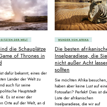
OSITÄTEN DER WELT
WUNDER VON AFRIKA
ind die Schauplätze
Die besten afrikanisch
Game of Thrones in
Inselparadiese, die Si
d
nicht außer Acht lasse
sollten
 ist dafür bekannt, eines der
sten Länder der Welt zu
Sie möchten Afrika besuchen,
und auch für seine
haben aber keine Lust auf ein
olitische Hauptstadt
Fotosafari? Perfekt! Dies ist di
ik. Es ist einer der
Liste der afrikanischen
n Orte auf der Welt, an d
Inselparadiese, die wir auf