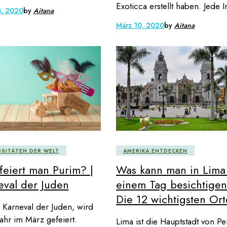
Exoticca erstellt haben. Jede I
3, 2020
by
Aitana
März 10, 2020
by
Aitana
OSITÄTEN DER WELT
AMERIKA ENTDECKEN
feiert man Purim? |
Was kann man in Lima
eval der Juden
einem Tag besichtige
Die 12 wichtigsten Ort
 Karneval der Juden, wird
Jahr im März gefeiert.
Lima ist die Hauptstadt von Pe