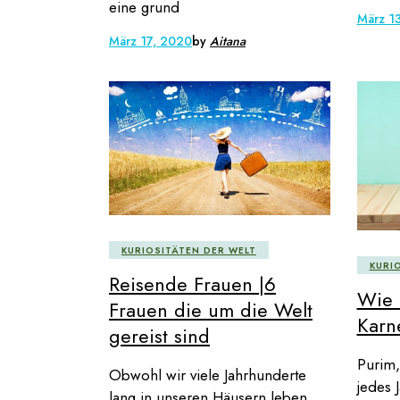
eine grund
März 1
März 17, 2020
by
Aitana
KURIOSITÄTEN DER WELT
KURI
Reisende Frauen |6
Wie 
Frauen die um die Welt
Karn
gereist sind
Purim,
Obwohl wir viele Jahrhunderte
jedes 
lang in unseren Häusern leben