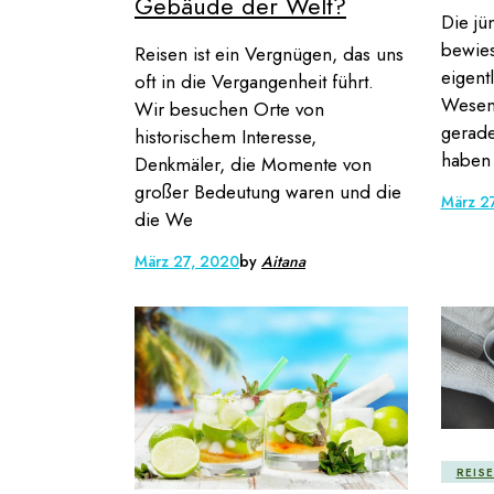
Gebäude der Welt?
Die jü
bewie
Reisen ist ein Vergnügen, das uns
eigent
oft in die Vergangenheit führt.
Wesen 
Wir besuchen Orte von
gerade
historischem Interesse,
haben 
Denkmäler, die Momente von
großer Bedeutung waren und die
März 2
die We
März 27, 2020
by
Aitana
REIS