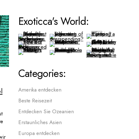
Exoticca's World:
Categories:
l
Amerika entdecken
Beste Reisezeit
Entdecken Sie Ozeanien
st
te
Erstaunliches Asien
Europa entdecken
wir