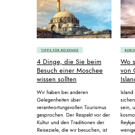
TIPPS FÜR REISENDE
KURI
4 Dinge, die Sie beim
Wo s
Besuch einer Moschee
von 
wissen sollten
Islan
Wir haben bei anderen
Island
Gelegenheiten über
sicher
verantwortungsvollen Tourismus
sein, 
gesprochen. Der Respekt vor der
kosmop
Kultur und den Traditionen der
Reykjav
Reiseziele, die wir besuchen, ist
wenige