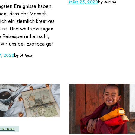
März 25, 2020
by
Aitana
ngsten Ereignisse haben
sen, dass der Mensch
lich ein ziemlich kreatives
ist. Und weil sozusagen
 Reisesperre herrscht,
wir uns bei Exoticca gef
7, 2020
by
Aitana
ETRENDS