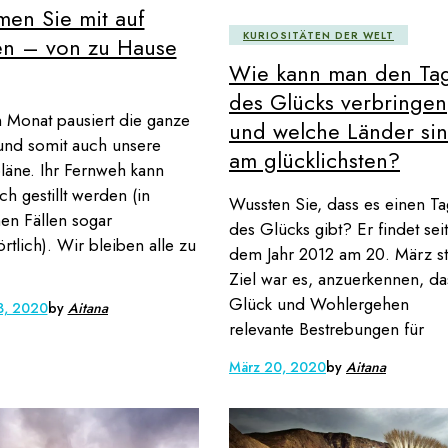
en Sie mit auf
KURIOSITÄTEN DER WELT
en – von zu Hause
Wie kann man den Ta
des Glücks verbringen
 Monat pausiert die ganze
und welche Länder si
und somit auch unsere
am glücklichsten?
läne. Ihr Fernweh kann
h gestillt werden (in
Wussten Sie, dass es einen Ta
n Fällen sogar
des Glücks gibt? Er findet seit
rtlich). Wir bleiben alle zu
dem Jahr 2012 am 20. März sta
Ziel war es, anzuerkennen, da
Glück und Wohlergehen
3, 2020
by
Aitana
relevante Bestrebungen für
März 20, 2020
by
Aitana