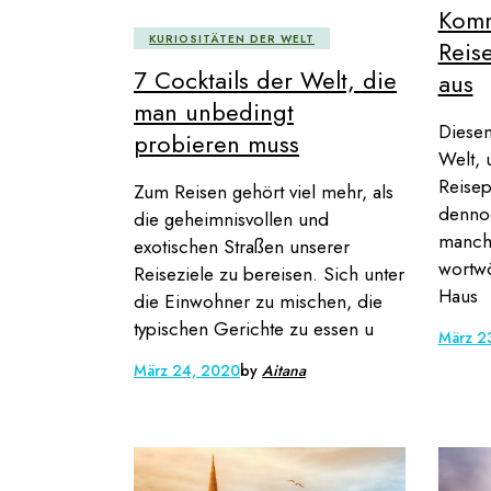
Komm
KURIOSITÄTEN DER WELT
Reis
7 Cocktails der Welt, die
aus
man unbedingt
Diesen
probieren muss
Welt, 
Reisep
Zum Reisen gehört viel mehr, als
dennoc
die geheimnisvollen und
manche
exotischen Straßen unserer
wortwö
Reiseziele zu bereisen. Sich unter
Haus
die Einwohner zu mischen, die
typischen Gerichte zu essen u
März 2
März 24, 2020
by
Aitana