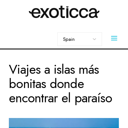
Skip
to
the
content
Elegir
un
idioma
Viajes a islas más
bonitas donde
encontrar el paraíso