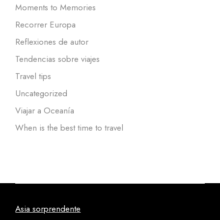
Moments to Memories
Recorrer Europa
Reflexiones de autor
Tendencias sobre viajes
Travel tips
Uncategorized
Viajar a Oceanía
When is the best time to travel
Asia sorprendente