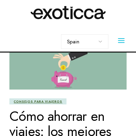
Skip
to
the
content
Elegir
un
idioma
CONSEJOS PARA VIAJEROS
Cómo ahorrar en
viajes: los mejores