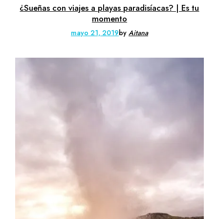
¿Sueñas con viajes a playas paradisíacas? | Es tu
momento
mayo 21, 2019
by
Aitana