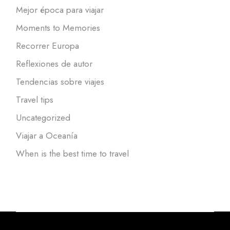
Mejor época para viajar
Moments to Memories
Recorrer Europa
Reflexiones de autor
Tendencias sobre viajes
Travel tips
Uncategorized
Viajar a Oceanía
When is the best time to travel