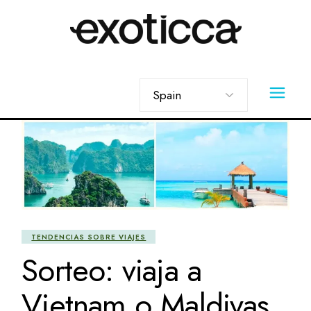
Skip
to
the
content
Elegir
un
idioma
TENDENCIAS SOBRE VIAJES
Sorteo: viaja a
Vietnam o Maldivas