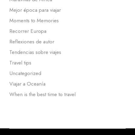
Mejor época para viajar
Moments to Memories
Recorrer Europa
Reflexiones de autor
Tendencias sobre viajes
Travel tips
Uncategorized
Viajar a Oceanía
When is the best time to travel