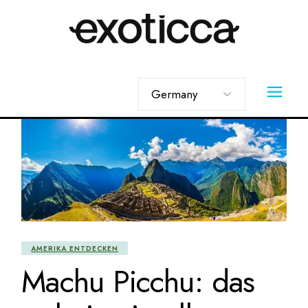
Skip
to
the
content
Sprache
auswählen
AMERIKA ENTDECKEN
Machu Picchu: das