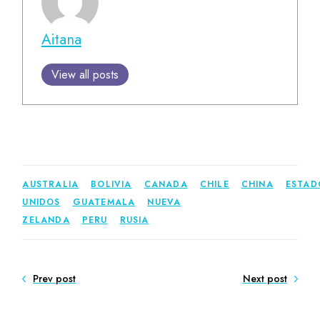
Aitana
View all posts
AUSTRALIA
BOLIVIA
CANADA
CHILE
CHINA
ESTAD
UNIDOS
GUATEMALA
NUEVA
ZELANDA
PERU
RUSIA
Prev post
Next post