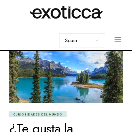
Skip
to
the
content
Elegir
un
idioma
CURIOSIDADES DEL MUNDO
¿Te gusta la