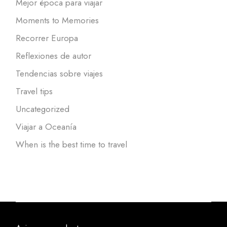
Mejor época para viajar
Moments to Memories
Recorrer Europa
Reflexiones de autor
Tendencias sobre viajes
Travel tips
Uncategorized
Viajar a Oceanía
When is the best time to travel