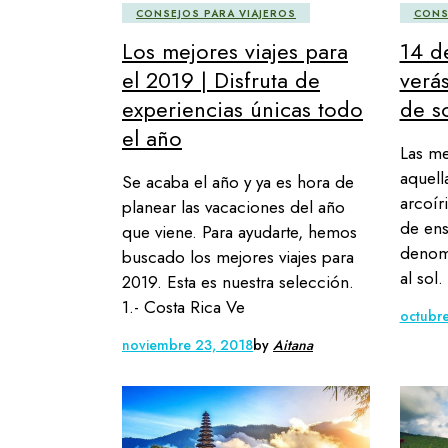
CONSEJOS PARA VIAJEROS
CONS
Los mejores viajes para
14 d
el 2019 | Disfruta de
verá
experiencias únicas todo
de s
el año
Las me
aquell
Se acaba el año y ya es hora de
arcoír
planear las vacaciones del año
de ens
que viene. Para ayudarte, hemos
denomi
buscado los mejores viajes para
al sol
2019. Esta es nuestra selección.
1.- Costa Rica Ve
octubr
noviembre 23, 2018
by
Aitana