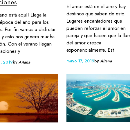
ciones
El amor está en el aire y hay
destinos que saben de esto.
rano está aquí! Llega la
Lugares encantadores que
época del año para los
pueden reforzar el amor en
s. Por fin vamos a disfrutar
pareja y que hacen que la lla
l y esto nos genera mucha
del amor crezca
n. Con el verano llegan
exponencialmente. Est
caciones y
mayo 17, 2019
by
Aitana
1, 2019
by
Aitana