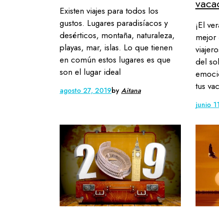
vaca
Existen viajes para todos los
gustos. Lugares paradisíacos y
¡El ve
desérticos, montaña, naturaleza,
mejor 
playas, mar, islas. Lo que tienen
viajero
en común estos lugares es que
del so
son el lugar ideal
emoció
tus va
agosto 27, 2019
by
Aitana
junio 1