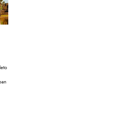
leto
pan