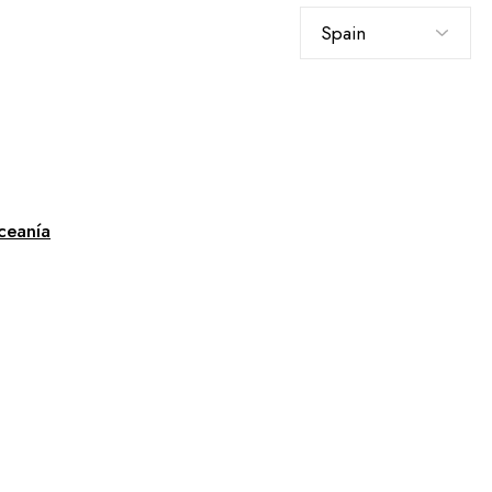
Elegir
un
idioma
ceanía