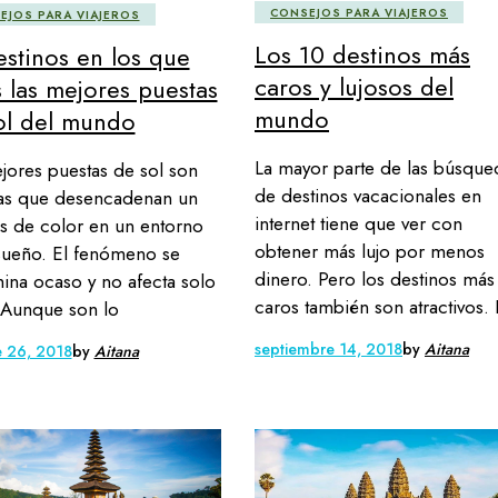
CONSEJOS PARA VIAJEROS
EJOS PARA VIAJEROS
Los 10 destinos más
estinos en los que
caros y lujosos del
s las mejores puestas
mundo
ol del mundo
La mayor parte de las búsque
jores puestas de sol son
de destinos vacacionales en
as que desencadenan un
internet tiene que ver con
is de color en un entorno
obtener más lujo por menos
ueño. El fenómeno se
dinero. Pero los destinos más
na ocaso y no afecta solo
caros también son atractivos. 
. Aunque son lo
septiembre 14, 2018
by
Aitana
e 26, 2018
by
Aitana