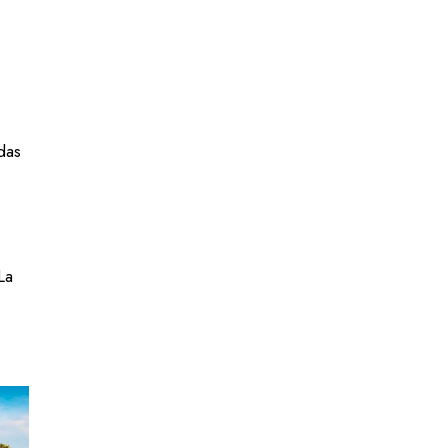
das
La