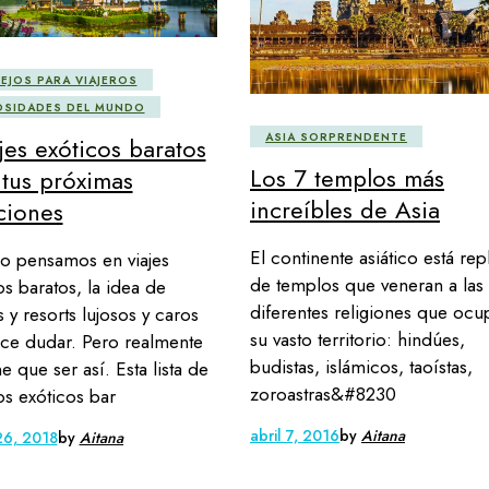
EJOS PARA VIAJEROS
OSIDADES DEL MUNDO
ASIA SORPRENDENTE
jes exóticos baratos
Los 7 templos más
 tus próximas
increíbles de Asia
ciones
El continente asiático está rep
o pensamos en viajes
de templos que veneran a las
os baratos, la idea de
diferentes religiones que ocu
s y resorts lujosos y caros
su vasto territorio: hindúes,
ce dudar. Pero realmente
budistas, islámicos, taoístas,
e que ser así. Esta lista de
zoroastras&#8230
os exóticos bar
abril 7, 2016
by
Aitana
26, 2018
by
Aitana