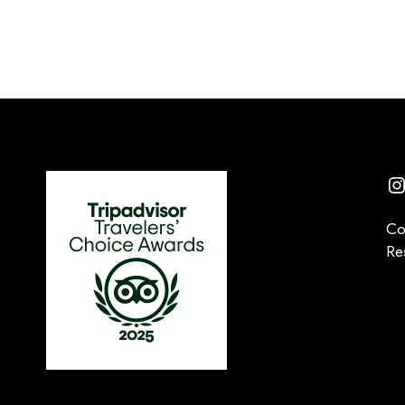
I
Co
Re