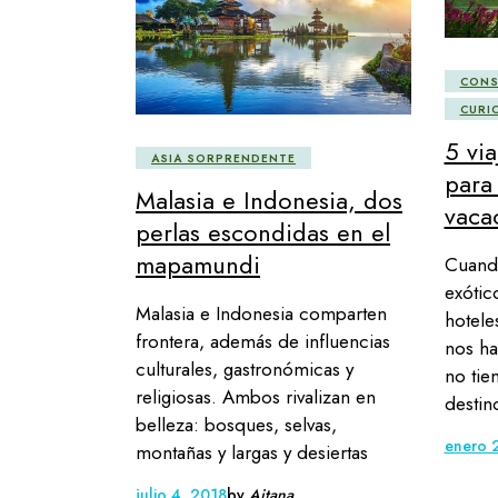
CONS
CURI
5 via
ASIA SORPRENDENTE
para
Malasia e Indonesia, dos
vaca
perlas escondidas en el
mapamundi
Cuand
exótic
Malasia e Indonesia comparten
hotele
frontera, además de influencias
nos ha
culturales, gastronómicas y
no tien
religiosas. Ambos rivalizan en
destin
belleza: bosques, selvas,
enero 
montañas y largas y desiertas
julio 4, 2018
by
Aitana