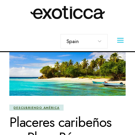
Skip
to
the
content
Elegir
un
idioma
DESCUBRIENDO AMÉRICA
Placeres caribeños