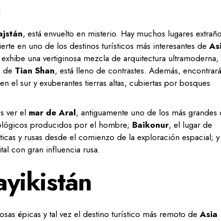
ajstán
, está envuelto en misterio. Hay muchos lugares extraño
vierte en uno de los destinos turísticos más interesantes de
As
 exhibe una vertiginosa mezcla de arquitectura ultramoderna,
as de
Tian Shan
, está lleno de contrastes. Además, encontrar
n el sur y exuberantes tierras altas, cubiertas por bosques
es ver el
mar de Aral
, antiguamente uno de los más grandes 
cológicos producidos por el hombre;
Baikonur
, el lugar de
ticas y rusas desde el comienzo de la exploración espacial; y 
ital con gran influencia rusa.
ayikistán
sas épicas y tal vez el destino turístico más remoto de
Asia