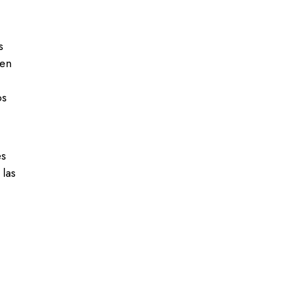
s
 en
os
es
 las