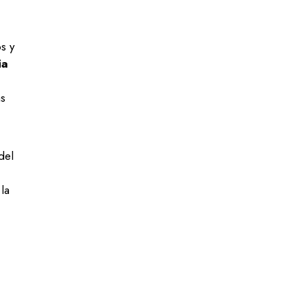
s y
ia
ás
del
la