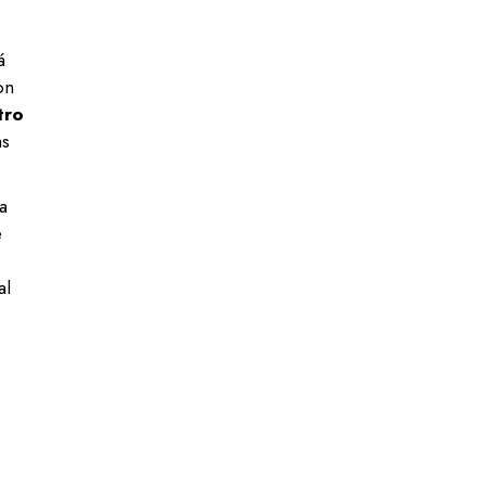
á
on
tro
as
a
e
al