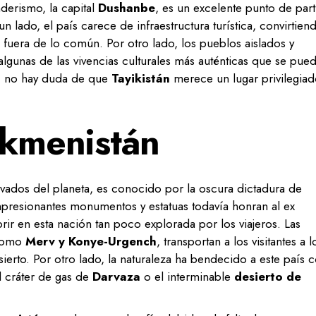
nderismo, la capital
Dushanbe
, es un excelente punto de part
un lado, el país carece de infraestructura turística, convirtien
 fuera de lo común. Por otro lado, los pueblos aislados y
lgunas de las vivencias culturales más auténticas que se pue
, no hay duda de que
Tayikistán
merece un lugar privilegia
kmenistán
rvados del planeta, es conocido por la oscura dictadura de
presionantes monumentos y estatuas todavía honran al ex
r en esta nación tan poco explorada por los viajeros. Las
como
Merv y Konye-Urgench
, transportan a los visitantes a l
sierto. Por otro lado, la naturaleza ha bendecido a este país 
 cráter de gas de
Darvaza
o el interminable
desierto de