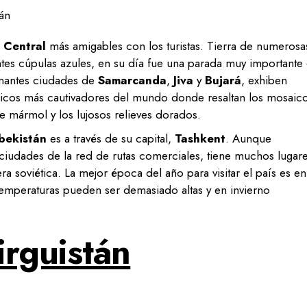
 Central
más amigables con los turistas. Tierra de numerosa
tes cúpulas azules, en su día fue una parada muy importante
cinantes ciudades de
Samarcanda
,
Jiva
y
Bujará
, exhiben
ámicos más cautivadores del mundo donde resaltan los mosaic
de mármol y los lujosos relieves dorados.
zbekistán
es a través de su capital,
Tashkent
. Aunque
udades de la red de rutas comerciales, tiene muchos lugar
a soviética. La mejor época del año para visitar el país es en
temperaturas pueden ser demasiado altas y en invierno
irguistán