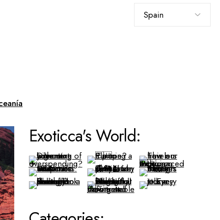
Elegir
un
idioma
ceanía
Exoticca's World:
Categories: