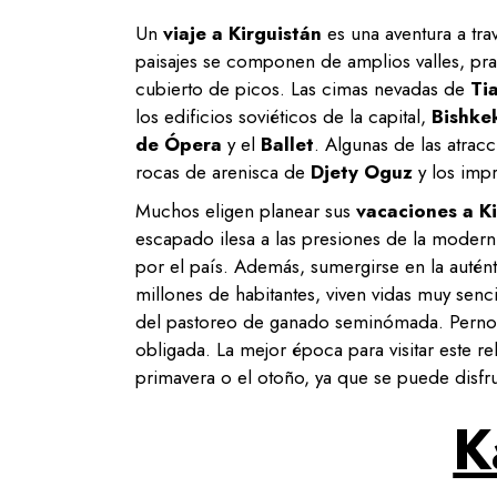
Un
viaje a Kirguistán
es una aventura a tr
paisajes se componen de amplios valles, pr
cubierto de picos. Las cimas nevadas de
Ti
los edificios soviéticos de la capital,
Bishke
de Ópera
y el
Ballet
. Algunas de las atrac
rocas de arenisca de
Djety Oguz
y los imp
Muchos eligen planear sus
vacaciones a K
escapado ilesa a las presiones de la moderni
por el país. Además, sumergirse en la autén
millones de habitantes, viven vidas muy senci
del pastoreo de ganado seminómada. Pernoct
obligada. La mejor época para visitar este re
primavera o el otoño, ya que se puede disfru
K