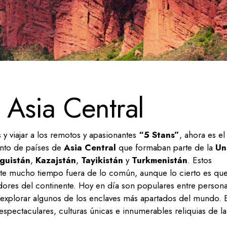
 Asia Central
y viajar a los remotos y apasionantes
“5 Stans”
, ahora es el
unto de países de
Asia Central
que formaban parte de la
Un
rguistán
,
Kazajstán
,
Tayikistán
y
Turkmenistán
. Estos
ante mucho tiempo fuera de lo común, aunque lo cierto es qu
dores del continente. Hoy en día son populares entre person
de explorar algunos de los enclaves más apartados del mundo. 
espectaculares, culturas únicas e innumerables reliquias de la