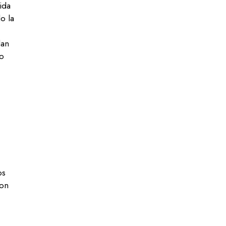
ida
do la
dan
do
os
con