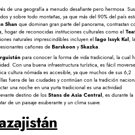
avés de una geografía a menudo desafiante pero hermosa. Sus
ados y sobre todo montañas, ya que más del 90% del país est
an Shan
que dominan gran parte del panorama, contrastan c
k
, hogar de reconocidas instituciones culturales como el
Tea
ciones naturales imprescindibles incluyen el
lago Issyk Kul
, l
resionantes cañones de
Barskoon
y
Skazka
.
irguistán
para conocer la forma de vida tradicional, la cual h
dad. Con una buena infraestructura turística, es fácil movers
tica cultura nómada es accesible, ya que muchos de sus 6,2
llas fuera de las ciudades y continúan con la tradición nacion
ar una noche en una yurta tradicional es una actividad
levante destino de los
Stans de Asia Central
, es durante la
tar de un paisaje exuberante y un clima suave.
azajistán