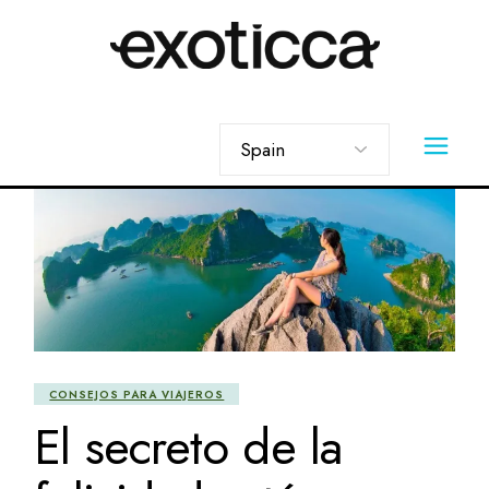
Skip
to
the
content
Elegir
un
idioma
CONSEJOS PARA VIAJEROS
El secreto de la