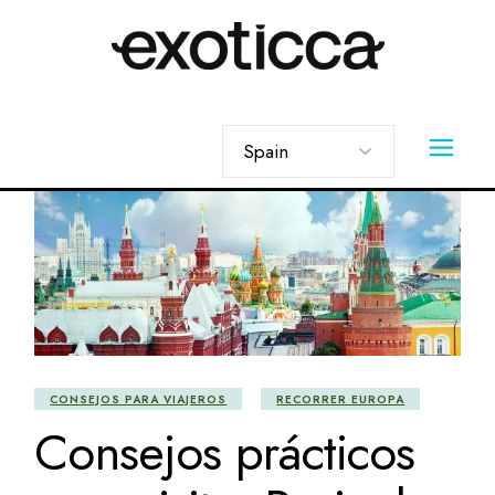
Skip
to
the
content
Elegir
un
idioma
CONSEJOS PARA VIAJEROS
RECORRER EUROPA
Consejos prácticos