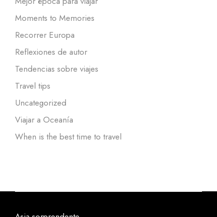
Mejor época para viajar
Moments to Memories
Recorrer Europa
Reflexiones de autor
Tendencias sobre viajes
Travel tips
Uncategorized
Viajar a Oceanía
When is the best time to travel
Asia sorprendente