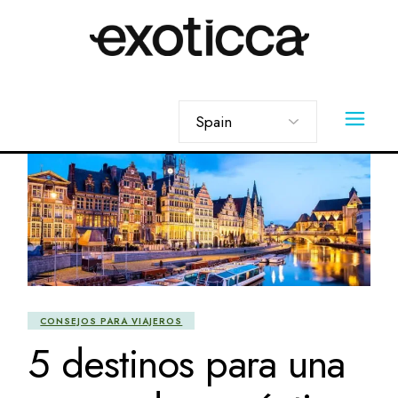
Skip
to
the
content
Elegir
un
idioma
CONSEJOS PARA VIAJEROS
5 destinos para una