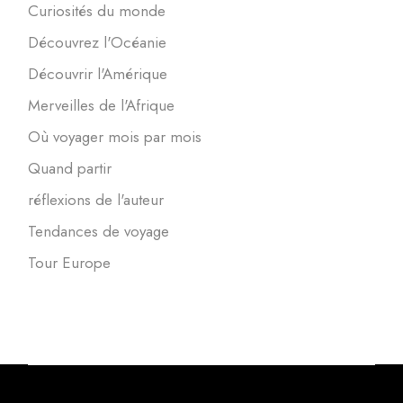
Curiosités du monde
Découvrez l'Océanie
Découvrir l'Amérique
Merveilles de l'Afrique
Où voyager mois par mois
Quand partir
réflexions de l'auteur
Tendances de voyage
Tour Europe