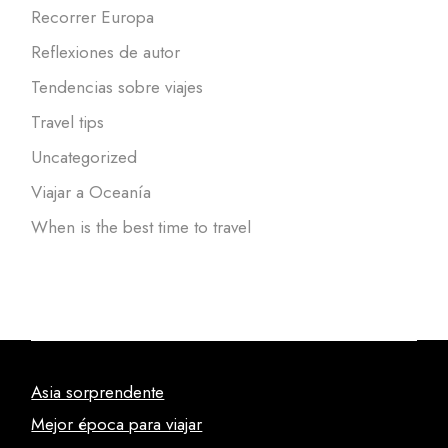
Recorrer Europa
Reflexiones de autor
Tendencias sobre viajes
Travel tips
Uncategorized
Viajar a Oceanía
When is the best time to travel
Asia sorprendente
Mejor época para viajar