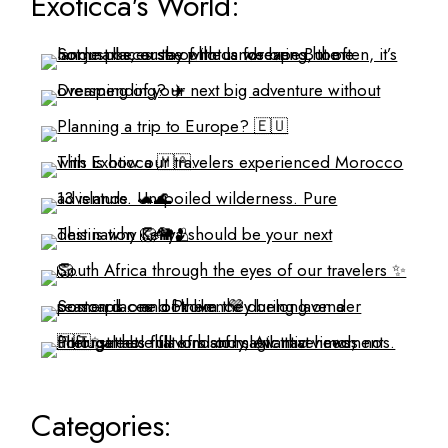
Exoticca's World:
Categories: