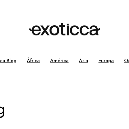
cca Blog
África
América
Asia
Europa
O
g