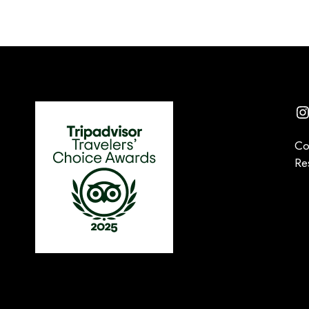
I
Co
Re