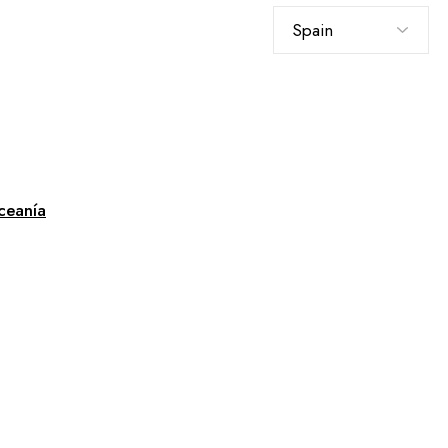
Elegir
un
idioma
ceanía