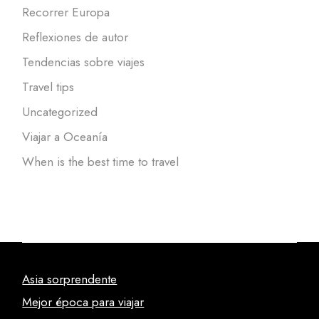
Recorrer Europa
Reflexiones de autor
Tendencias sobre viajes
Travel tips
Uncategorized
Viajar a Oceanía
When is the best time to travel
Asia sorprendente
Mejor época para viajar