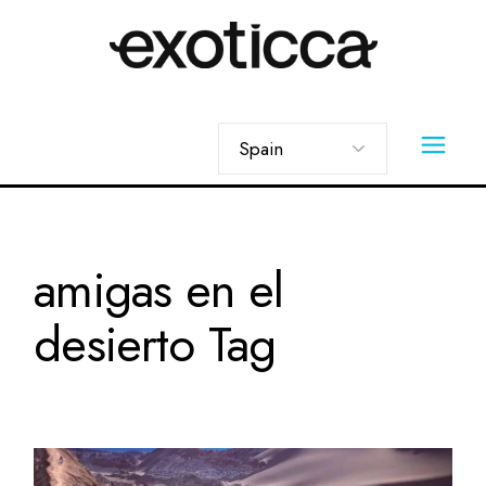
Skip
to
the
content
Elegir
un
idioma
amigas en el
desierto Tag