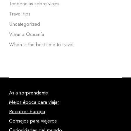
Tendencias sobre viajes
Travel tips
Uncategorized
Viajar a Oceanía
When is the best time to travel
Asia sorprendente
Mejor época para viajar
Recorrer Europa
Consejos para viajeros
Curiosidades del mundo