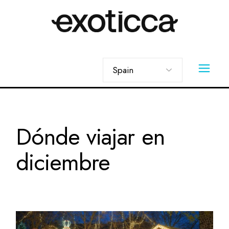
Skip
to
the
content
Elegir
un
idioma
Dónde viajar en
diciembre