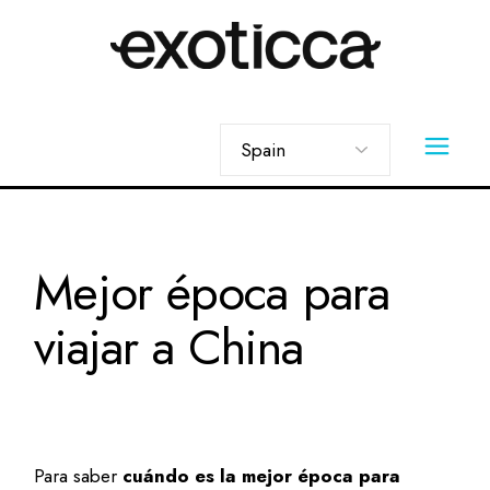
Skip
to
the
content
Elegir
un
idioma
Mejor época para
viajar a China
Para saber
cuándo es la mejor época para