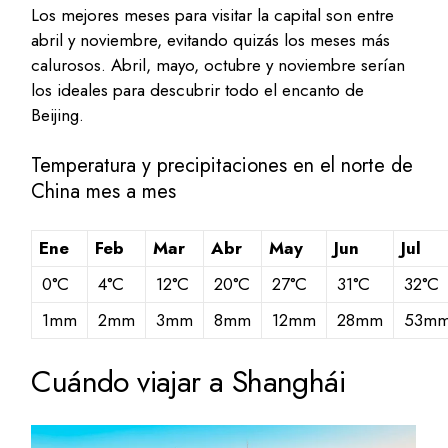
Los mejores meses para visitar la capital son entre
abril y noviembre, evitando quizás los meses más
calurosos. Abril, mayo, octubre y noviembre serían
los ideales para descubrir todo el encanto de
Beijing.
Temperatura y precipitaciones en el norte de
China mes a mes
Ene
Feb
Mar
Abr
May
Jun
Jul
0
°C
4
°C
12
°C
20
°C
27
°C
31
°C
32
°C
1
mm
2
mm
3
mm
8
mm
12
mm
28
mm
53
m
Cuándo viajar a Shanghái