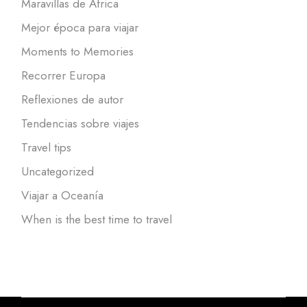
Maravillas de África
Mejor época para viajar
Moments to Memories
Recorrer Europa
Reflexiones de autor
Tendencias sobre viajes
Travel tips
Uncategorized
Viajar a Oceanía
When is the best time to travel