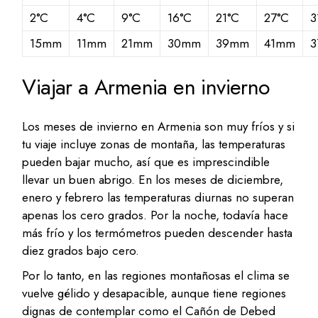
2
°C
4
°C
9
°C
16
°C
21
°C
27
°C
3
15
mm
11
mm
21
mm
30
mm
39
mm
41
mm
3
Viajar a Armenia en invierno
Los meses de invierno en Armenia son muy fríos y si
tu viaje incluye zonas de montaña, las temperaturas
pueden bajar mucho, así que es imprescindible
llevar un buen abrigo. En los meses de diciembre,
enero y febrero las temperaturas diurnas no superan
apenas los cero grados. Por la noche, todavía hace
más frío y los termómetros pueden descender hasta
diez grados bajo cero.
Por lo tanto, en las regiones montañosas el clima se
vuelve gélido y desapacible, aunque tiene regiones
dignas de contemplar como el Cañón de Debed