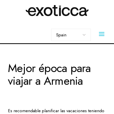
Skip
to
the
content
Elegir
un
idioma
Mejor época para
viajar a Armenia
Es recomendable planificar las vacaciones teniendo