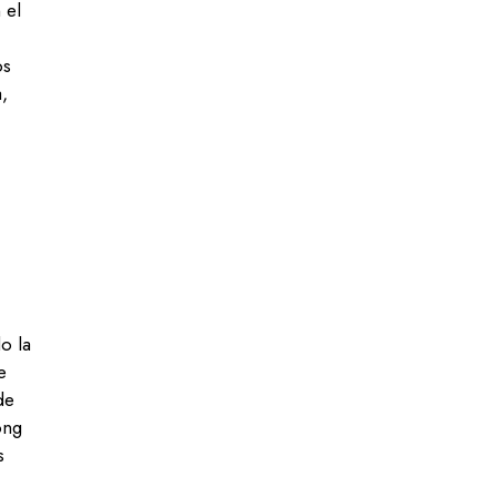
 el
os
,
o la
e
de
ong
s