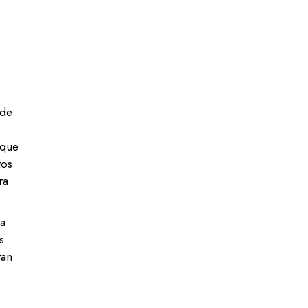
 de
 que
tos
ra
la
s
tan