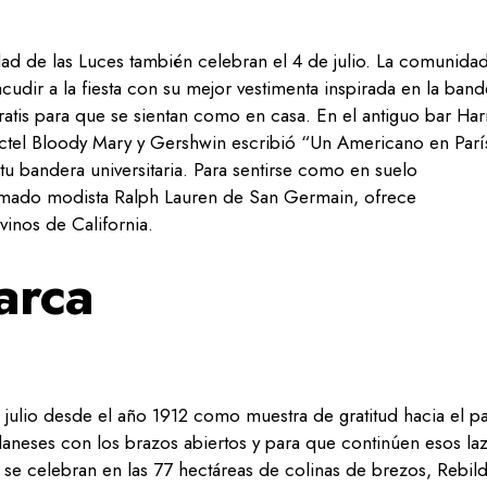
ad de las Luces también celebran el 4 de julio. La comunida
acudir a la fiesta con su mejor vestimenta inspirada en la band
atis para que se sientan como en casa. En el antiguo bar Harr
tel Bloody Mary y Gershwin escribió “Un Americano en París
 tu bandera universitaria. Para sentirse como en suelo
afamado modista Ralph Lauren de San Germain, ofrece
inos de California.
arca
e julio desde el año 1912 como muestra de gratitud hacia el pa
aneses con los brazos abiertos y para que continúen esos la
 se celebran en las 77 hectáreas de colinas de brezos, Rebil