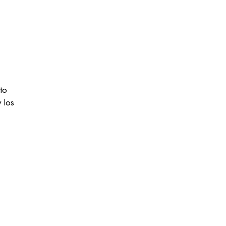
to
 los