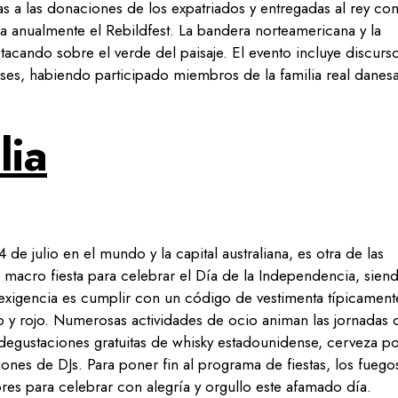
as a las donaciones de los expatriados y entregadas al rey con
a anualmente el Rebildfest. La bandera norteamericana y la
acando sobre el verde del paisaje. El evento incluye discurs
es, habiendo participado miembros de la familia real danesa
lia
 julio en el mundo y la capital australiana, es otra de las
 macro fiesta para celebrar el Día de la Independencia, siend
 exigencia es cumplir con un código de vestimenta típicament
o y rojo. Numerosas actividades de ocio animan las jornadas 
 degustaciones gratuitas de whisky estadounidense, cerveza p
ones de DJs. Para poner fin al programa de fiestas, los fuego
lores para celebrar con alegría y orgullo este afamado día.