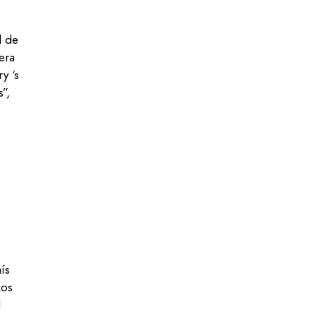
d de
era
y ‘s
”,
ís
zos
d