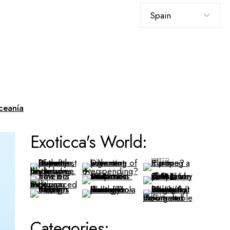
Elegir
un
idioma
ceanía
Exoticca's World:
Categories: