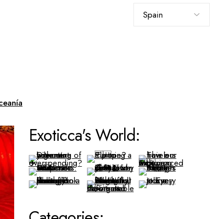
Elegir
un
idioma
ceanía
Exoticca's World:
Categories: