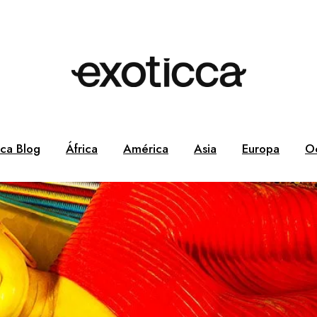
cca Blog
África
América
Asia
Europa
O