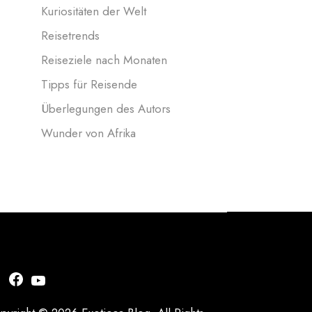
Kuriositäten der Welt
Reisetrends
Reiseziele nach Monaten
Tipps für Reisende
Überlegungen des Autors
Wunder von Afrika
nstagram
Facebook
YouTube