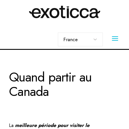
Skip
to
the
content
Choisir
une
langue
Quand partir au
Canada
La
meilleure période pour visiter le