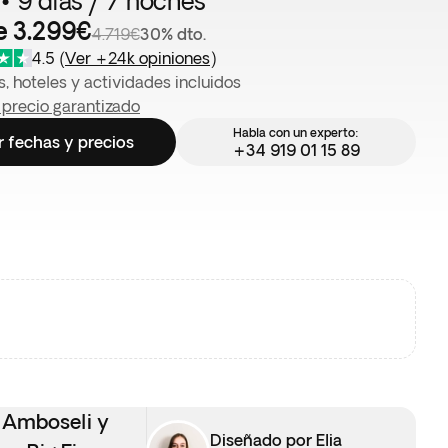
 • 9 días / 7 noches
e 3.299€
4.719€
30% dto.
4.5
(
Ver +24k opiniones
)
, hoteles y actividades incluidos
 precio garantizado
Habla con un experto:
r fechas y precios
+34 919 01 15 89
e Amboseli y
Diseñado por Elia