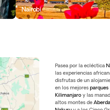
u
Nairobi
Pasea por la ecléctica
N
las experiencias afric
disfrutas de un alojami
en los mejores
parques 
Kilimanjaro
y las manad
altos montes de
Aberda
Nakuru
y a los Cinco G