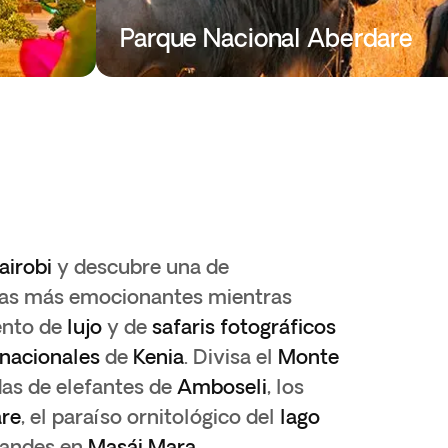
Parque Nacional Aberdare
airobi
y descubre una de
anas más emocionantes mientras
ento de
lujo
y de
safaris fotográficos
nacionales
de
Kenia
. Divisa el
Monte
as de elefantes de
Amboseli
, los
re
, el paraíso ornitológico del
lago
randes en
Masái Mara
.